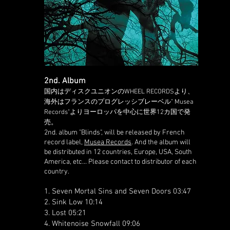
2nd. Album
​国内はディスクユニオンのWHEEL RECORDSより、
海外はフランスのプログレッシブレーベル" Musea
Records"よりヨーロッパを中心に世界12カ国で発
売。
2nd. album "Blinds", will be released by French
record label,
Musea Records
. And the album will
be distributed in 12 countries, Europe, USA, South
America, etc... Please contact to distributor of each
country.
1.
Seven Mortal Sins and Seven Doors
03:47
2.
Sink Low
10:14
3.
Lost
05:21
4.
Whitenoise Snowfall
09:06