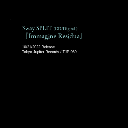
3way SPLIT
(CD/Digital )
『Immagine Residua』
10/21/2022 Release
Tokyo Jupiter Records / TJP-069