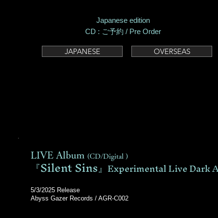
Japanese edition
CD : ご予約 / Pre Order
JAPANESE
OVERSEAS
LIVE Album
(CD/Digital )
『Silent Sins』
Experimental Live Dark 
5/3/2025 Release
Abyss Gazer Records / AGR-C002