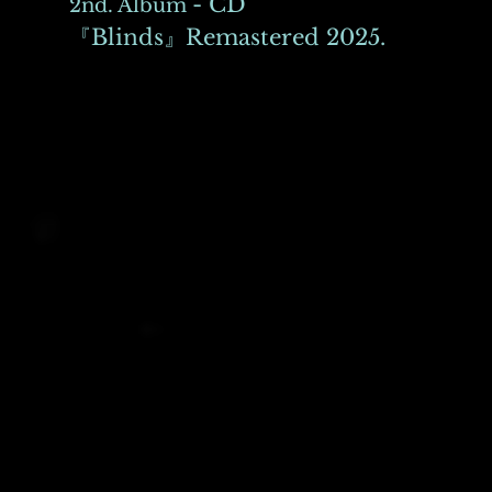
- CD
2nd. Album
『Blinds』Remastered 2025.