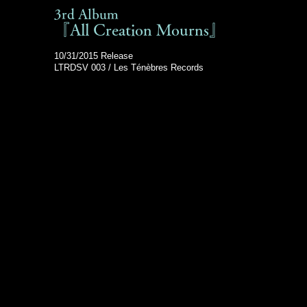
3rd Album
『All Creation Mourns』
10/31/2015 Release
LTRDSV 003 / Les Ténèbres Records