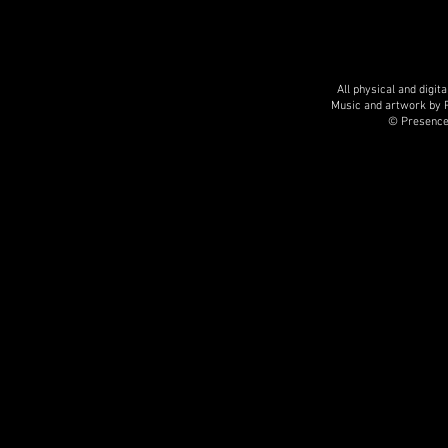
All physical and digi
Music and artwork by 
© Presence 