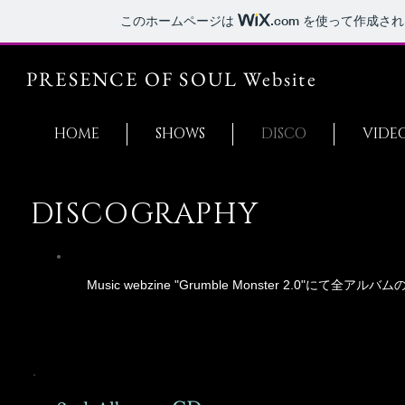
このホームページは
.com
を使って作成され
PRESENCE OF SOUL Website
HOME
SHOWS
DISCO
VIDE
DISCOGRAPHY
Music webzine "Grumble Monster 2.0"に