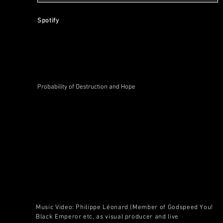
Spotify
Probability of Destruction and Hope
Music Video: Philippe Léonard (Member of Godspeed You!
Black Emperor etc, as visual producer and live